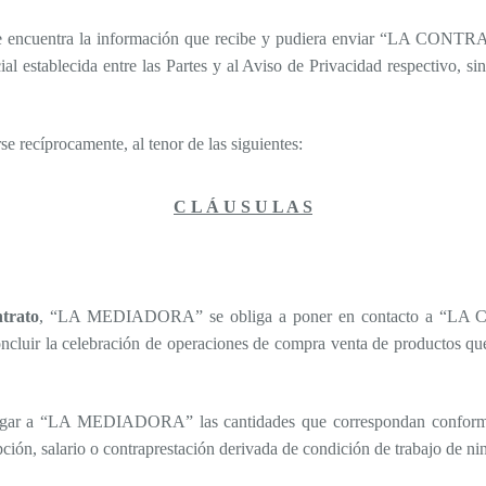
encuentra la información que recibe y pudiera enviar “LA CONTRAT
cial establecida entre las Partes y al Aviso de Privacidad respectivo, 
se recíprocamente, al tenor de las siguientes:
C L Á U S U L A S
trato
, “LA MEDIADORA” se obliga a poner en contacto a “LA C
 concluir la celebración de operaciones de compra venta de product
 a “LA MEDIADORA” las cantidades que correspondan conforme a l
ción, salario o contraprestación derivada de condición de trabajo de ni