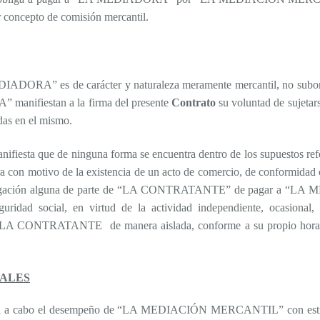
r concepto de comisión mercantil.
A” es de carácter y naturaleza meramente mercantil, no subordinad
ifiestan a la firma del presente
Contrato
su voluntad de sujetars
idas en el mismo.
ta que de ninguna forma se encuentra dentro de los supuestos referid
ra con motivo de la existencia de un acto de comercio, de conformidad c
obligación alguna de parte de “LA CONTRATANTE” de pagar a “LA ME
guridad social, en virtud de la actividad independiente, ocasiona
LA CONTRATANTE de manera aislada, conforme a su propio horario 
IALES
a cabo el desempeño de “LA MEDIACIÓN MERCANTIL” con estricto ap