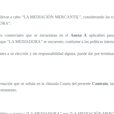
ara llevar a cabo “LA MEDIACIÓN MERCANTIL”, considerando las con
ADORA”.
nes comerciales que se encuentran en el
Anexo A
aplicables pa
 que “LA MEDIADORA” se encuentre, conforme a las políticas in
artes a su elección y sin responsabilidad alguna, puede dar por termina
restación que se señala en la cláusula Cuarta del presente
Contrato
, l
nstrumento.
bliga a pagar a “LA MEDIADORA” por “LA MEDIACIÓN MERCANTIL”