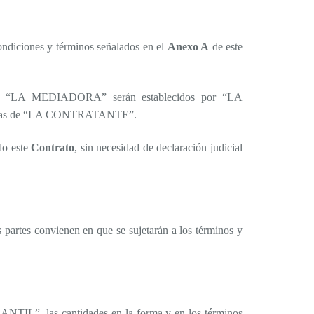
diciones y términos señalados en el
Anexo A
de este
ra “LA MEDIADORA” serán establecidos por “LA
ternas de “LA CONTRATANTE”.
do este
Contrato
, sin necesidad de declaración judicial
as partes convienen en que se sujetarán a los términos y
, las cantidades en la forma y en los términos