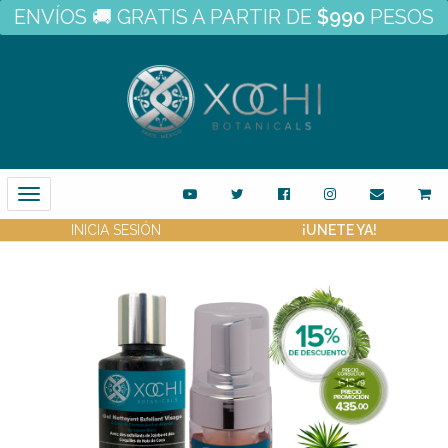
ENVÍOS 🚚 GRATIS A PARTIR DE
$990
PESOS
Toggle
Navigation
INICIA SESIÓN
¡UNETE YA!