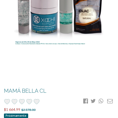
MAMÁ BELLA CL
favorite
favorite
favorite
favorite
favorite
$1 664.99
$2 378.00
Próximamente