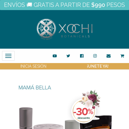
ENVÍOS 🚚 GRATIS A PARTIR DE
$990
PESOS
Toggle
Navigation
INICIA SESIÓN
¡UNETE YA!