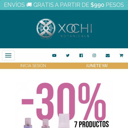
ENVÍOS 🚚 GRATIS A PARTIR DE
$990
PESOS
Toggle
Navigation
INICIA SESIÓN
¡UNETE YA!