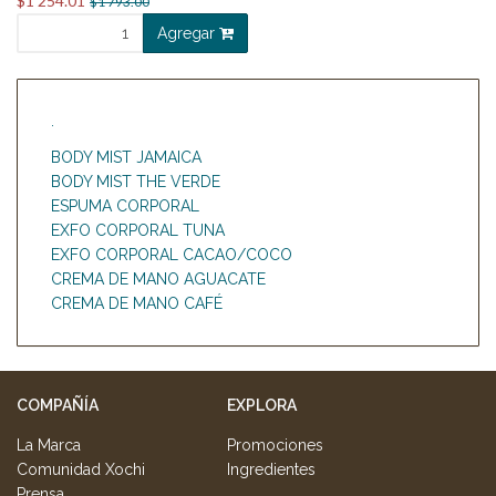
$1 254.01
$1 793.00
Agregar
.
BODY MIST JAMAICA
BODY MIST THE VERDE
ESPUMA CORPORAL
EXFO CORPORAL TUNA
EXFO CORPORAL CACAO/COCO
CREMA DE MANO AGUACATE
CREMA DE MANO CAFÉ
COMPAÑÍA
EXPLORA
La Marca
Promociones
Comunidad Xochi
Ingredientes
Prensa