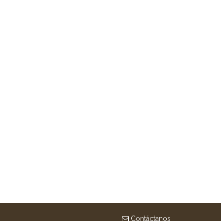
Contáctanos