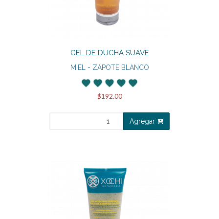
GEL DE DUCHA SUAVE
MIEL - ZAPOTE BLANCO
favorite
favorite
favorite
favorite
favorite
$192.00
Agregar