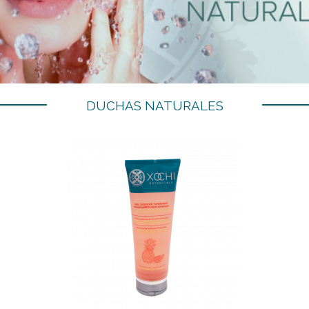
DUCHAS NATURALES