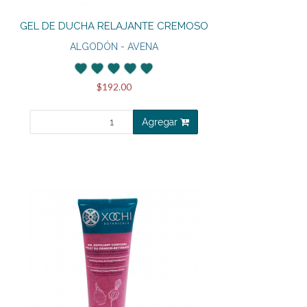
GEL DE DUCHA RELAJANTE CREMOSO
ALGODÓN - AVENA
favorite
favorite
favorite
favorite
favorite
$192.00
Agregar