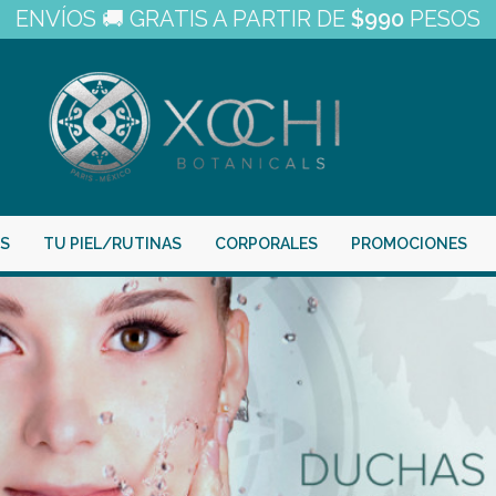
ENVÍOS 🚚 GRATIS A PARTIR DE
$990
PESOS
ES
TU PIEL/RUTINAS
CORPORALES
PROMOCIONES