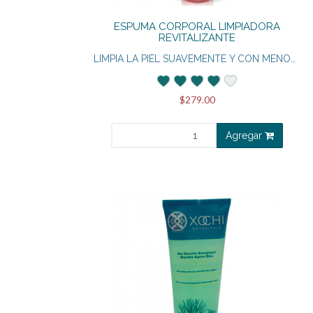
ESPUMA CORPORAL LIMPIADORA
REVITALIZANTE
LIMPIA LA PIEL SUAVEMENTE Y CON MENOR DESPERDICIO DE PRODUCTO. TIENE PROPIEDADES ANTI-OXIDANTES Y ASTRINGENTES. AYUDA A CAPTURAR EL AGUA EN LA PIEL PARA HUMECTACIÓN.
favorite
favorite
favorite
favorite
favorite
$279.00
Agregar