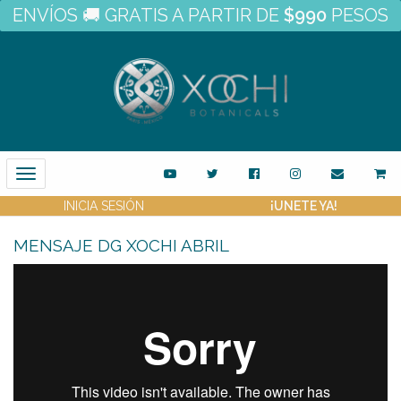
ENVÍOS 🚚 GRATIS A PARTIR DE
$990
PESOS
Toggle
Navigation
INICIA SESIÓN
¡UNETE YA!
MENSAJE DG XOCHI ABRIL